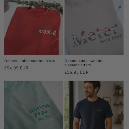
c
t
i
e
:
Geborduurde sweater unisex
Geborduurde sweater
bloemenletters
Normale
€54,95 EUR
Normale
€56,95 EUR
prijs
prijs