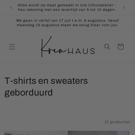
Meteen
Alles wordt op maat gemaakt in ons (t)huisatelier -
naar de
Lasersni
hou rekening met een levertijd van 5 tot 14 dagen.
content
We gaan in verlof van 17 juli t.e.m. 9 augustus. Vanaf
maandag 10 augustus staan we terug klaar voor jou.
Winkelwagen
C
T-shirts en sweaters
o
geborduurd
l
l
Sorteren
12 producten
e