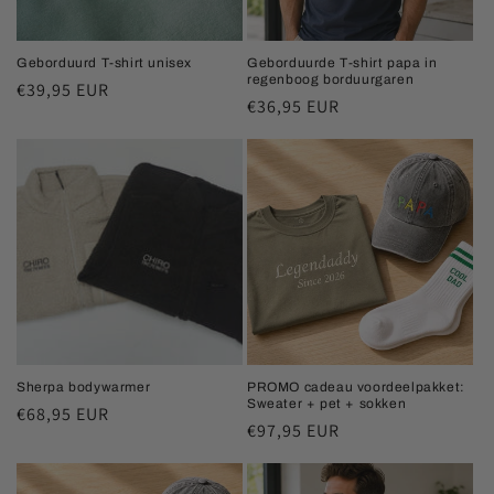
Geborduurd T-shirt unisex
Geborduurde T-shirt papa in
regenboog borduurgaren
Normale
€39,95 EUR
Normale
€36,95 EUR
prijs
prijs
Sherpa bodywarmer
PROMO cadeau voordeelpakket:
Sweater + pet + sokken
Normale
€68,95 EUR
Normale
€97,95 EUR
prijs
prijs