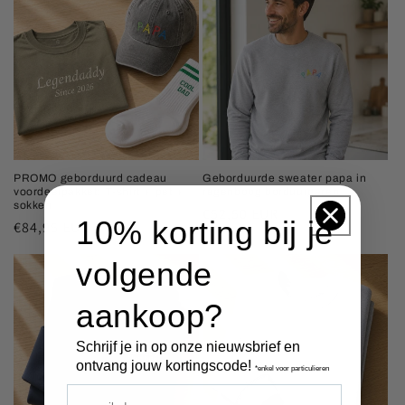
PROMO geborduurd cadeau
Geborduurde sweater papa in
voordeelpakket: T-shirt + pet +
regenboog borduurgaren
sokken
Normale
€52,50 EUR
10% korting bij je
Normale
€84,95 EUR
prijs
prijs
volgende
aankoop?
Schrijf je in op onze nieuwsbrief en
ontvang jouw kortingscode!
*enkel voor particulieren
e-mailadres